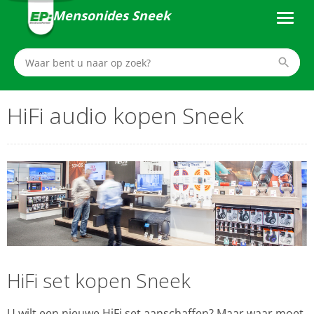
Mensonides Sneek
HiFi audio kopen Sneek
HiFi set kopen Sneek
U wilt een nieuwe HiFi set aanschaffen? Maar waar moet